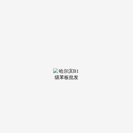
歇息、进修、玩耍、收纳这4大功能是必定要有的。也可点此
进行举报赞扬。