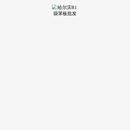
装修建
材知识
装修建
材百科
联系我
们
新闻中心
分类
关于我们
装修建材知识
装修建材百科
联系我们
栏目导航
关于我们